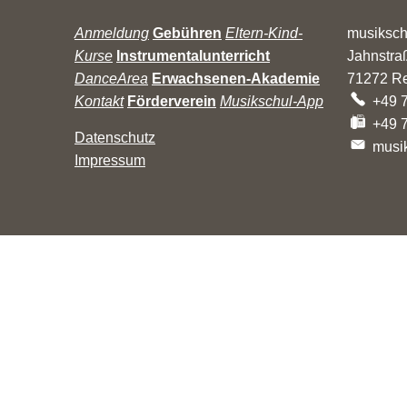
Anmeldung
Gebühren
Eltern-Kind-
musiksc
Kurse
Instrumentalunterricht
Jahnstra
DanceArea
Erwachsenen-Akademie
71272
R
Kontakt
Förderverein
Musikschul-App
+49 
+49 
Datenschutz
musi
Impressum