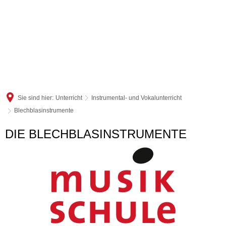
Sie sind hier:
Unterricht
Instrumental- und Vokalunterricht
Blechblasinstrumente
Blechblasinstrumente
DIE BLECHBLASINSTRUMENTE