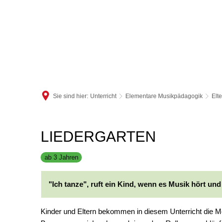
Sie sind hier:
Unterricht
Elementare Musikpädagogik
Elt
Liedergarten
LIEDERGARTEN
ab 3 Jahren
"Ich tanze", ruft ein Kind, wenn es Musik hört und 
Kinder und Eltern bekommen in diesem Unterricht die Mö