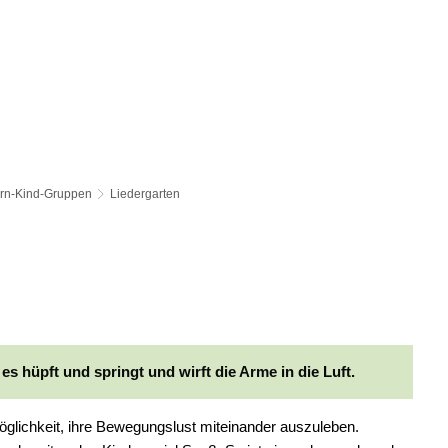
ern-Kind-Gruppen
Liedergarten
es hüpft und springt und wirft die Arme in die Luft.
glichkeit, ihre Bewegungslust miteinander auszuleben.