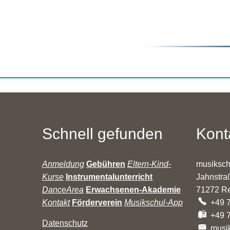
Schnell gefunden
Kont
Anmeldung
Gebühren
Eltern-Kind-
musiksc
Kurse
Instrumentalunterricht
Jahnstra
DanceArea
Erwachsenen-Akademie
71272
R
Kontakt
Förderverein
Musikschul-App
+49 
+49 
Datenschutz
musi