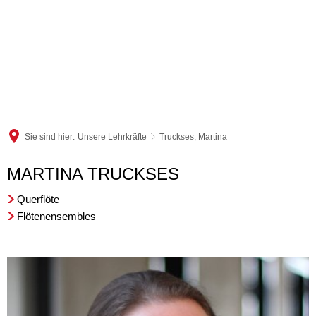
Sie sind hier:
Unsere Lehrkräfte
Truckses, Martina
Truckses,
MARTINA TRUCKSES
Martina
Querflöte
Flötenensembles