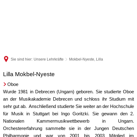
Sie sind hier:
Unsere Lehrkräfte
Mokbel-Nyeste, Lilla
Lilla Mokbel-Nyeste
Mokbel-
Nyeste,
Oboe
Wurde 1981 in Debrecen (Ungarn) geboren. Sie studierte Oboe
Lilla
an der Musikakademie Debrecen und schloss ihr Studium mit
sehr gut ab. Anschließend studierte Sie weiter an der Hochschule
für Musik in Stuttgart bei Ingo Goritzki. Sie gewann den 2.
Nationalen Kammermusikwettbewerb in Ungarn.
Orchestererfahrung sammelte sie in der Jungen Deutschen
Philharmonie und war von 2001 bis 2003 Mitglied im